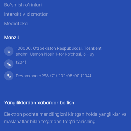
Bo'sh ish o'rinlari
+998 (71) 207-
87-02
67-68
Interaktiv xizmatlar
034
Mediateka
Manzil
100000, Oʼzbekiston Respublikasi, Toshkent
shahri, Usmon Nosir 1-tor ko'chasi, 6 - uy
(204)
Devonxona +998 (71) 202-05-00 (204)
Yangiliklardan xabardor bo'lish
Elektron pochta manzilingizni kiritgan holda yangiliklar va
maslahatlar bilan to'g'ridan to'g'ri tanishing