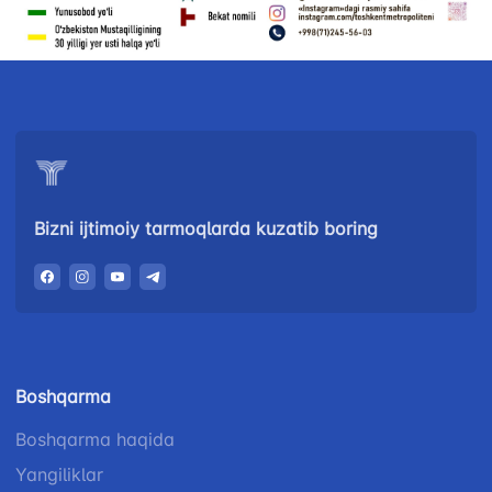
"Uzbekistan
"O'zbekiston
"Uzbekistan
Airways" AJ
temir yo'llari"
Airports" AJ
AJ
Ishonch telefon
Ishonch telefon
Ishonch telefon
raqami
raqami
raqami
+998 (78) 140-
+998 (55) 501-
+998 (71) 237-
02-00
47-09
Bizni ijtimoiy tarmoqlarda kuzatib boring
99-98
"Toshshahartransxizmat"
"O'zavtovokzal
Avtomobil
AJ
servis" MCHJ
yo'llari
qo'mitasi
Ishonch telefon
Ishonch telefon
Ishonch telefon
raqami
raqami
Boshqarma
raqami
1062
+998 (71) 207-
Boshqarma haqida
+998 (71) 200-
87-00
02-04
Yangiliklar
+998 (71) 207-