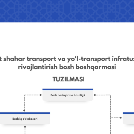
Rahbariyat nutqlari va
026-yil 2-chorak)
bayonotlari
digan savollarga
Salomatlik rukni
" AJ
"O'zbekiston temir yo'llari" AJ
"Uzbekis
Ishonch telefon raqami
Ishonch t
+998 (71) 237-99-98
+998 (55)
zmat" AJ
"O'zavtovokzal servis" MCHJ
Avtomobil