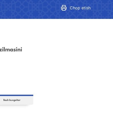
Gender tenglik mediagalereya
Chop etish
tan Airports" AJ
elefon raqami
 501-47-09
 yo'llari qo'mitasi