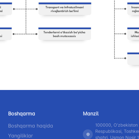
Ishonch telefon raqami
Ishonch t
+998 (71) 207-87-00
+998 (71
+998 (71) 207-87-02
+998 (71)
034
Boshqarma
Manzil
100000, Oʼzbekiston
Boshqarma haqida
Respublikasi, Toshke
Yangiliklar
shahri, Usmon Nosir 1