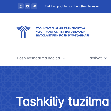
Elektron pochta: toshkent@mintrans.uz
Bosh boshqarma haqida
Faoliyat
Boshqarma haqida
Jamoat tra
muvofiqlas
Rahbariyat
Yo'nalishli 
Tashkiliy tuzilma
Tashkiliy tuzilma
Boshqarma 