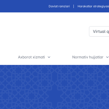
Davlat ramzlari
Harakatlar strategiyas
Virtual 
Axborot xizmati
Normativ hujjatlar
nsportini
Yangiliklar
Normativ-huquqiy h
htirish
loyihalari muhoka
Foydali maqolalar
taksi yo'nalishlari
O'z kuchini yo'qot
E’lonlar va tenderlar
huquqiy hujjatlar
faoliyatiga oid