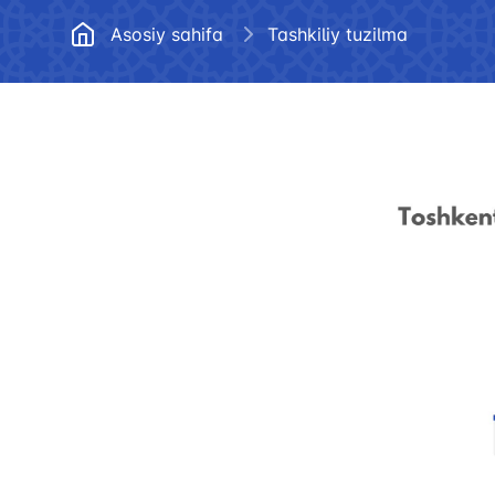
Me'yoriy hujjatlar
hisobot (2
Asosiy sahifa
Tashkiliy tuzilma
Bo’sh ish o’rinlari
Ko'p berila
javoblar
Ochiq ma’lumotlar
Korrupsiyaga qarshi kurashish
Ma'naviyat va ma'rifat
"Uzbekistan Airways
Ishonch telefon raqami
+998 (78) 140-02-00
"Toshshahartransxi