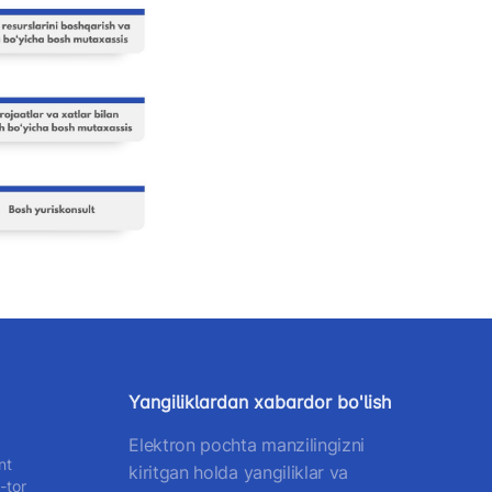
elefon raqami
) 200-02-04
 207-67-68
Yangiliklardan xabardor bo'lish
Elektron pochta manzilingizni
nt
kiritgan holda yangiliklar va
-tor