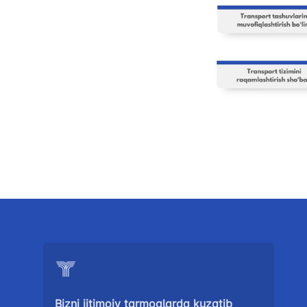
Ishonch telefon raqami
1062
Bizni ijtimoiy tarmoqlarda kuzatib