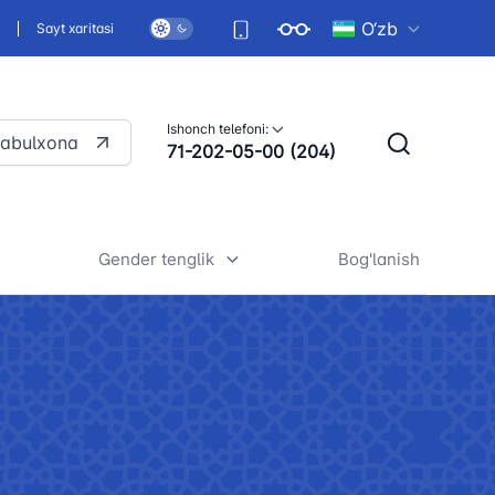
O‘zb
i
Sayt xaritasi
Ishonch telefoni:
qabulxona
71-202-05-00 (204)
Gender tenglik
Bog'lanish
ujjatlar
Umumiy ma'lumotlar
masi
Yurtimizda gender tenglikni
gan normativ-
ta'minlash strategiyasi
Me'yoriy hujjatlar