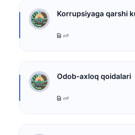
Korrupsiyaga qarshi k
pdf
Odob-axloq qoidalari
"Uzbekistan Airways
pdf
Ishonch telefon raqami
+998 (78) 140-02-00
"Toshshahartransxi