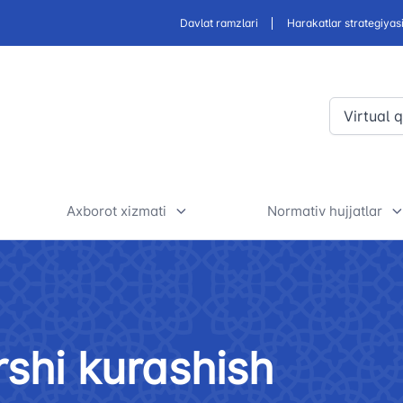
Davlat ramzlari
Harakatlar strategiyas
Virtual 
Axborot xizmati
Normativ hujjatlar
nsportini
Yangiliklar
Normativ-huquqiy h
htirish
loyihalari muhoka
Foydali maqolalar
taksi yo'nalishlari
O'z kuchini yo'qot
shi kurashish
E’lonlar va tenderlar
huquqiy hujjatlar
faoliyatiga oid