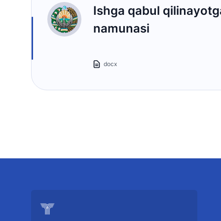
Ishga qabul qilinayotg
namunasi
docx