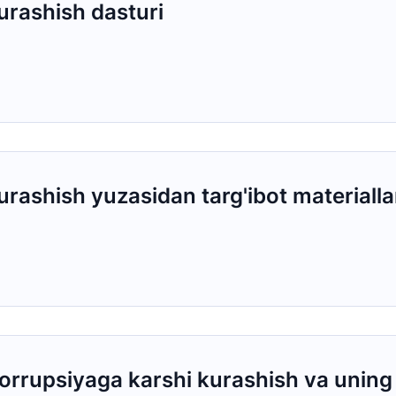
urashish dasturi
Ishonch telefon raqami
Ishonch t
+998 (71) 207-87-00
+998 (71
+998 (71) 207-87-02
+998 (71)
034
rashish yuzasidan targ'ibot materialla
rrupsiyaga karshi kurashish va uning o