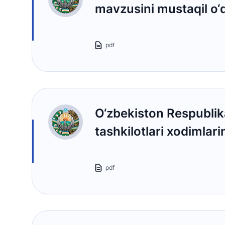
mavzusini mustaqil o‘
pdf
O‘zbekiston Respublik
tashkilotlari xodimlar
pdf