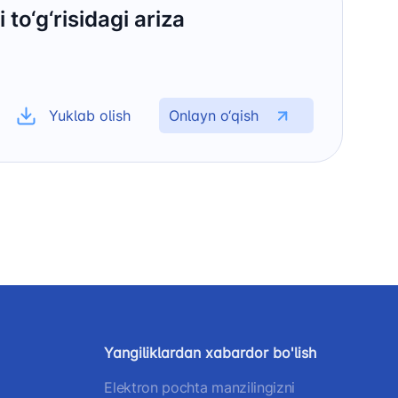
to‘g‘risidagi ariza
Yuklab olish
Onlayn o‘qish
Yangiliklardan xabardor bo'lish
Elektron pochta manzilingizni