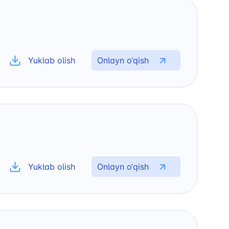
Yuklab olish
Onlayn o‘qish
tan Airports" AJ
Yuklab olish
Onlayn o‘qish
elefon raqami
 501-47-09
 yo'llari qo'mitasi