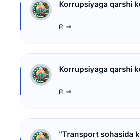
Korrupsiyaga qarshi k
Ishonch telefon raqami
1062
pdf
Korrupsiyaga qarshi ku
pdf
"Transport sohasida ko