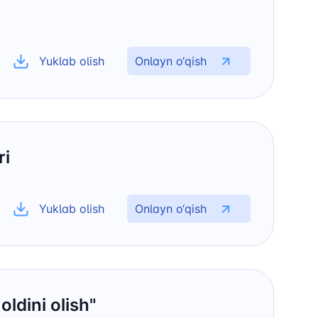
elefon raqami
) 200-02-04
Yuklab olish
Onlayn o‘qish
 207-67-68
ri
Yuklab olish
Onlayn o‘qish
ldini olish"