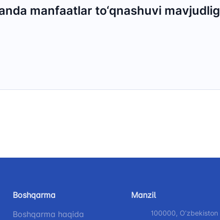
anda manfaatlar to‘qnashuvi mavjudligi 
Boshqarma
Manzil
100000, Oʼzbekiston
Boshqarma haqida