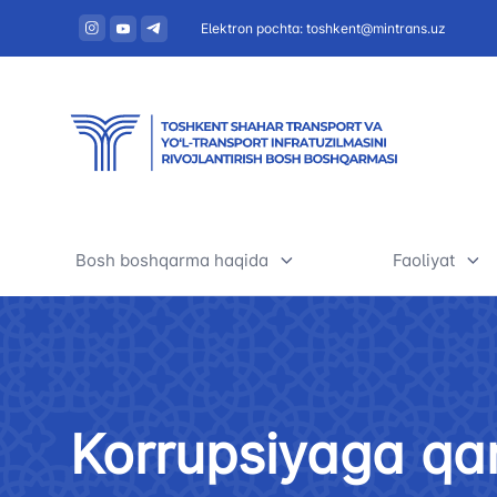
Elektron pochta: toshkent@mintrans.uz
Bosh boshqarma haqida
Faoliyat
Boshqarma haqida
Jamoat tra
muvofiqlas
Rahbariyat
Yo'nalishli 
Korrupsiyaga qar
Tashkiliy tuzilma
Boshqarma 