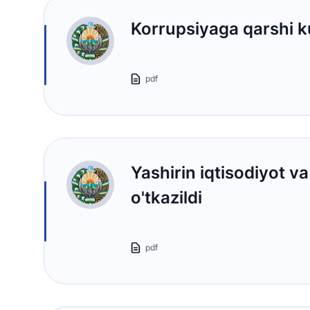
Korrupsiyaga qarshi ku
pdf
Yashirin iqtisodiyot v
o'tkazildi
pdf