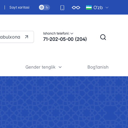
O‘zb
i
Sayt xaritasi
Ishonch telefoni:
qabulxona
71-202-05-00 (204)
Gender tenglik
Bog'lanish
ujjatlar
Umumiy ma'lumotlar
masi
Yurtimizda gender tenglikni
gan normativ-
ta'minlash strategiyasi
Me'yoriy hujjatlar