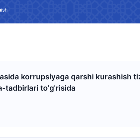
Rahbariyat nutqlari va
026-yil 2-chorak)
bayonotlari
ish
digan savollarga
Salomatlik rukni
asida korrupsiyaga qarshi kurashish ti
-tadbirlari to'g'risida