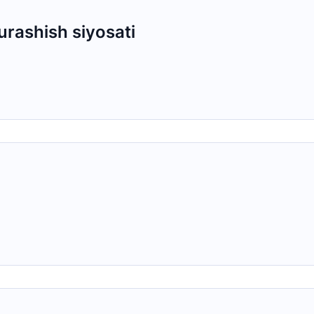
urashish siyosati
" AJ
"O'zbekiston temir yo'llari" AJ
"Uzbekis
Ishonch telefon raqami
Ishonch t
+998 (71) 237-99-98
+998 (55)
zmat" AJ
"O'zavtovokzal servis" MCHJ
Avtomobil