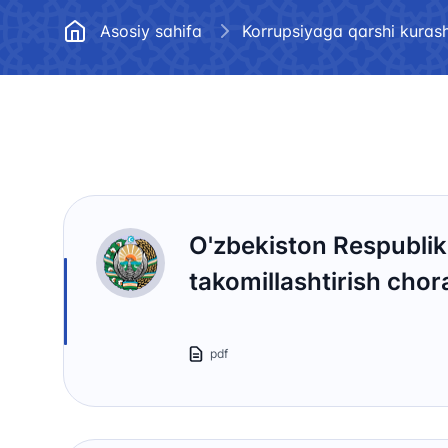
Me'yoriy hujjatlar
hisobot (2
Asosiy sahifa
Korrupsiyaga qarshi kurash
Bo’sh ish o’rinlari
Ko'p berila
javoblar
Ochiq ma’lumotlar
Korrupsiyaga qarshi kurashish
Ma'naviyat va ma'rifat
O'zbekiston Respublik
takomillashtirish chora
pdf