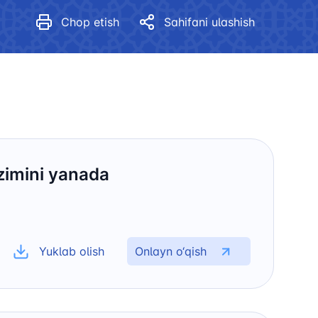
Gender tenglik mediagalereya
Chop etish
Sahifani ulashish
zimini yanada
Yuklab olish
Onlayn o‘qish