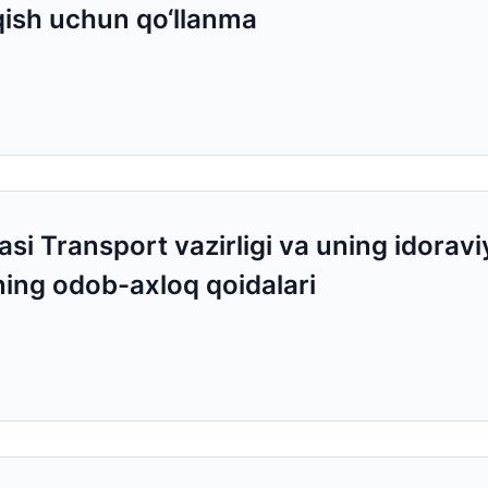
qish uchun qo‘llanma
asi Transport vazirligi va uning idora
ining odob-axloq qoidalari