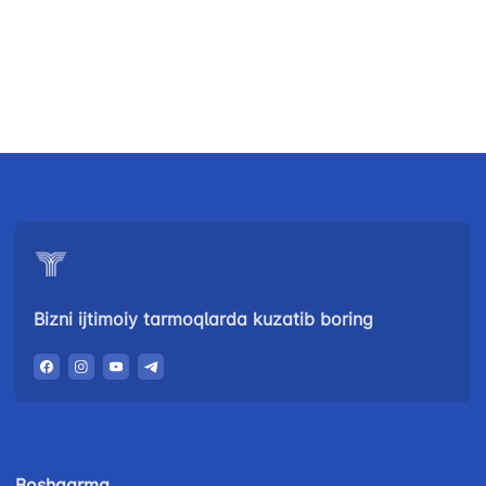
"Uzbekistan Airways"
"O'zbekiston temir
AJ
yo'llari" AJ
Bizni ijtimoiy tarmoqlarda kuzatib boring
Ishonch telefon raqami
Ishonch telefon raqami
+998 (78) 140-02-00
+998 (71) 237-99-98
"Toshshahartransxizmat"
"O'zavtovokzal
AJ
servis" MCHJ
Boshqarma