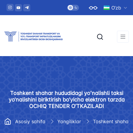
O‘zb
Toshkent shahar hududidagi yoʻnalishli taksi
yo‘nalishini biriktirish bo‘yicha elektron tarzda
OCHIQ TENDER O‘TKAZILADI
Asosiy sahifa
Yangiliklar