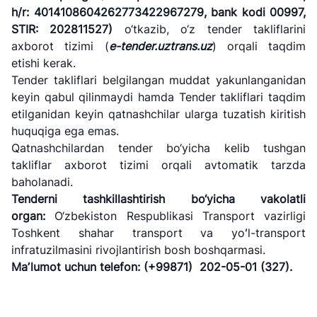
h/r: 4014108604262773422967279, bank kodi 00997,
STIR: 202811527)
o‘tkazib, o‘z tender takliflarini
axborot tizimi (
e-tender.uztrans.uz
) orqali taqdim
etishi kerak.
Tender takliflari belgilangan muddat yakunlanganidan
keyin qabul qilinmaydi hamda Tender takliflari taqdim
etilganidan keyin qatnashchilar ularga tuzatish kiritish
huquqiga ega emas.
Qatnashchilardan tender bo‘yicha kelib tushgan
takliflar axborot tizimi orqali avtomatik tarzda
baholanadi.
Tenderni tashkillashtirish bo‘yicha vakolatli
organ:
O‘zbekiston Respublikasi Transport vazirligi
Toshkent shahar transport va yoʻl-transport
infratuzilmasini rivojlantirish bosh boshqarmasi.
Maʼlumot uchun telefon: (+99871) 2
02
-
05
-
01 (327)
.