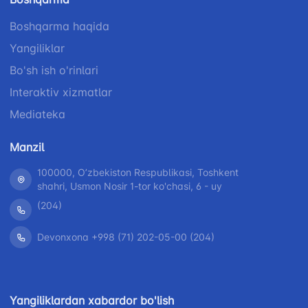
Boshqarma haqida
Ishonch telefon raqami
Ishonch telefon raqami
Yangiliklar
1062
+998 (71) 207-87-00
Bo'sh ish o'rinlari
+998 (71) 207-87-02
Interaktiv xizmatlar
Mediateka
Manzil
100000, Oʼzbekiston Respublikasi, Toshkent
shahri, Usmon Nosir 1-tor ko'chasi, 6 - uy
(204)
Devonxona +998 (71) 202-05-00 (204)
Yangiliklardan xabardor bo'lish