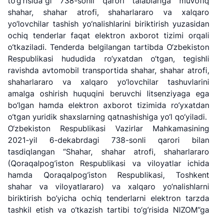
to‘g‘risida”gi 738-sonli qarori talablariga muvofiq
shahar, shahar atrofi, shaharlararo va xalqaro
yo‘lovchilar tashish yo‘nalishlarini biriktirish yuzasidan
ochiq tenderlar faqat elektron axborot tizimi orqali
o‘tkaziladi. Tenderda belgilangan tartibda O‘zbekiston
Respublikasi hududida ro‘yxatdan o‘tgan, tegishli
ravishda avtomobil transportida shahar, shahar atrofi,
shaharlararo va xalqaro yo‘lovchilar tashuvlarini
amalga oshirish huquqini beruvchi litsenziyaga ega
bo‘lgan hamda elektron axborot tizimida ro‘yxatdan
o‘tgan yuridik shaxslarning qatnashishiga yo‘l qo‘yiladi.
O‘zbekiston Respublikasi Vazirlar Mahkamasining
2021-yil 6-dekabrdagi 738-sonli qarori bilan
tasdiqlangan “Shahar, shahar atrofi, shaharlararo
(Qoraqalpog‘iston Respublikasi va viloyatlar ichida
hamda Qoraqalpog‘iston Respublikasi, Toshkent
shahar va viloyatlararo) va xalqaro yo‘nalishlarni
biriktirish bo‘yicha ochiq tenderlarni elektron tarzda
tashkil etish va o‘tkazish tartibi to‘g‘risida NIZOM”ga