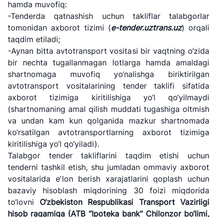
hamda muvofiq:
-Tenderda qatnashish uchun takliflar talabgorlar
tomonidan axborot tizimi (
e-tender.uztrans.uz
) orqali
taqdim etiladi;
-Aynan bitta avtotransport vositasi bir vaqtning o‘zida
bir nechta tugallanmagan lotlarga hamda amaldagi
shartnomaga muvofiq yo‘nalishga biriktirilgan
avtotransport vositalarining tender taklifi sifatida
axborot tizimiga kiritilishiga yo‘l qo‘yilmaydi
(shartnomaning amal qilish muddati tugashiga oltmish
va undan kam kun qolganida mazkur shartnomada
ko‘rsatilgan avtotransportlarning axborot tizimiga
kiritilishiga yo‘l qo‘yiladi).
Talabgor tender takliflarini taqdim etishi uchun
tenderni tashkil etish, shu jumladan ommaviy axborot
vositalarida eʼlon berish xarajatlarini qoplash uchun
bazaviy hisoblash miqdorining 30 foizi miqdorida
to‘lovni
O‘zbekiston Respublikasi Transport Vazirligi
hisob raqamiga (ATB “Ipoteka bank” Chilonzor bo‘limi,