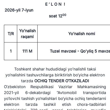
E ’ L O N !
2026-yil 7
-iyun
0
0
soat
1
2
Yoʻnalish
T/R
Yoʻnalish nomi
raqami
1
111
M
Tuzel mavzesi - Qo'yliq 5 mavze
Toshkent shahar hududidagi yoʻnalishli taksi
yo‘nalishini tashuvchilarga biriktirish bo‘yicha elektron
tarzda
OCHIQ TENDER O‘TKAZILADI
O‘zbekiston Respublikasi Vazirlar Mahkamasining
2021-yil 6-dekabrdagi “Avtomobil transportida
yo‘lovchi tashish yo‘nalishlari bo‘yicha ochiq tenderlarni
elektron tarzda tashkil etish chora-tadbirlari