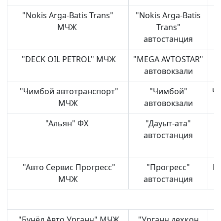
"Nokis Arga-Batis Trans"
"Nokis Arga-Batis
МЧЖ
Trans"
автостанция
"DECK OIL PETROL" МЧЖ
"MEGA AVTOSTAR"
автовокзали
"Чимбой автотранспорт"
"Чимбой"
Ч
МЧЖ
автовокзали
"Альян" ФХ
"Дауыт-ата"
автостанция
"Авто Сервис Прогресс"
"Прогресс"
М
МЧЖ
автостанция
"Бунёд Авто Урганч" МЧЖ
"Урганч деҳқон
У