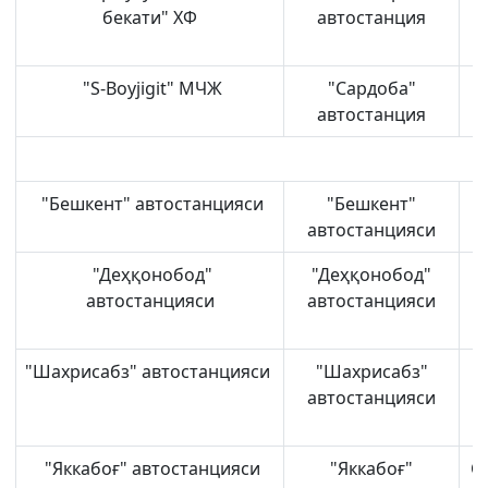
бекати" ХФ
автостанция
"S-Boyjigit" МЧЖ
"Сардоба"
автостанция
"Бешкент" автостанцияси
"Бешкент"
Х
автостанцияси
"Деҳқонобод"
"Деҳқонобод"
автостанцияси
автостанцияси
Ш
"Шахрисабз" автостанцияси
"Шахрисабз"
автостанцияси
Қ
"Яккабоғ" автостанцияси
"Яккабоғ"
С