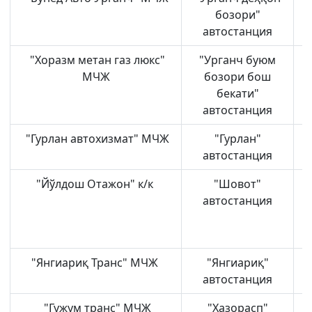
бозори"
автостанция
"Хоразм метан газ люкс"
"Урганч буюм
У
МЧЖ
бозори бош
бекати"
автостанция
"Гурлан автохизмат" МЧЖ
"Гурлан"
Г
автостанция
"Йўлдош Отажон" к/к
"Шовот"
Ш
автостанция
"Янгиариқ Транс" МЧЖ
"Янгиариқ"
автостанция
"Гужум транс" МЧЖ
"Хазорасп"