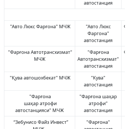
автостанция
"Авто Люкс Фарғона" МЧЖ
"Авто Люкс
Ф
Фаргона"
автостанция
"Фарғона Автотрансхизмат"
"Фарғона
Ф
МЧЖ
Автотрансхизмат"
автостанция
"Қува автошохбекат" МЧЖ
"Кува"
автостанция
"Фарғона
"Фарғона шаҳар
шаҳар атрофи
атрофи"
автостанцияси" МЧЖ
автостанция
“Зебунисо Файз Инвест”
"Фарғона"