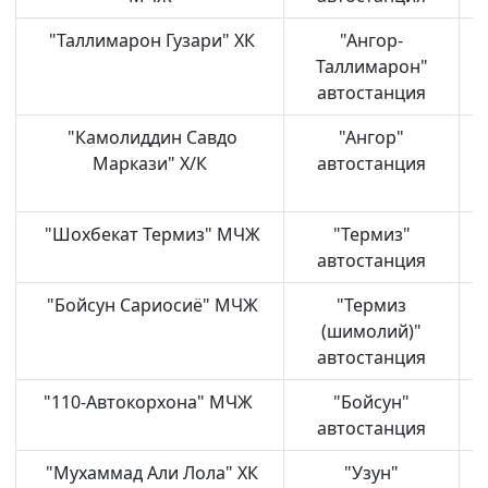
"Таллимарон Гузари" ХК
"Ангор-
А
Таллимарон"
автостанция
"Камолиддин Савдо
"Ангор"
А
Маркази" Х/К
автостанция
"Шохбекат Термиз" МЧЖ
"Термиз"
Т
автостанция
"Бойсун Сариосиё" МЧЖ
"Термиз
Т
(шимолий)"
автостанция
"110-Автокорхона" МЧЖ
"Бойсун"
Б
автостанция
"Мухаммад Али Лола" ХК
"Узун"