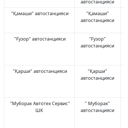
автостанцияси
"Қамаши" автостанцияси
"Қамаши"
Н
автостанцияси
"Ғузор" автостанцияси
"Ғузор"
автостанцияси
"Қарши" автостанцияси
"Қарши"
О
автостанцияси
"Муборак Автотех Сервис"
" Муборак"
ШК
автостанцияси
т