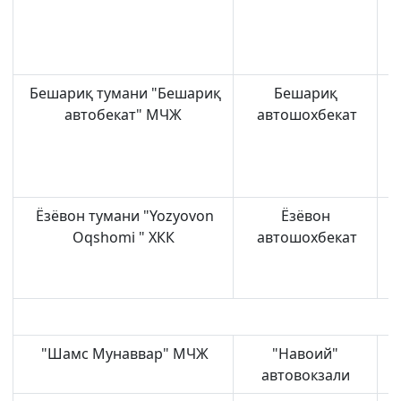
Бешариқ тумани "Бешариқ
Бешариқ
автобекат" МЧЖ
автошохбекат
Ёзёвон тумани "Yozyovon
Ёзёвон
Ё
Oqshomi " ХКК
автошохбекат
"Шамс Мунаввар" МЧЖ
"Навоий"
автовокзали