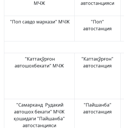
МЧЖ
автостанцияси
"Поп савдо маркази" МЧЖ
"Поп"
автостанция
"Каттақўрғон
"Каттақўрғон"
автошохбекати" МЧЖ
автостанция
"Самарканд Рудакий
"Пайшанба"
автошох бекати" МЧЖ
автостанция
қошидаги "Пайшанба"
автостанцияси