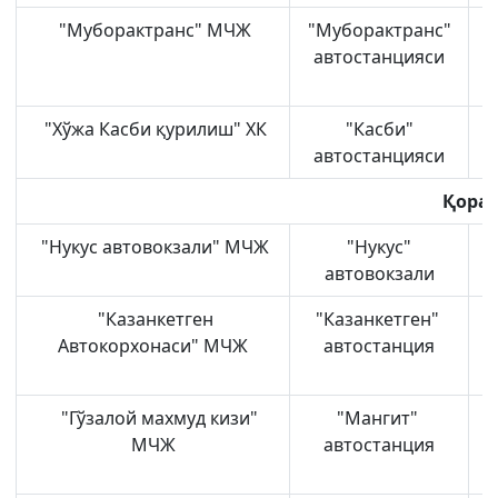
"Муборактранс" МЧЖ
"Муборактранс"
"
автостанцияси
У
"Хўжа Касби қурилиш" ХК
"Касби"
"
автостанцияси
Қорақ
"Нукус автовокзали" МЧЖ
"Нукус"
автовокзали
"Казанкетген
"Казанкетген"
Автокорхонаси" МЧЖ
автостанция
"Гўзалой махмуд кизи"
"Мангит"
МЧЖ
автостанция