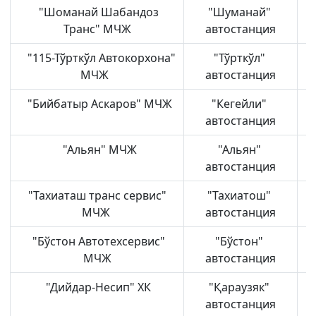
"Шоманай Шабандоз
"Шуманай"
Транс" МЧЖ
автостанция
"115-Тўрткўл Автокорхона"
"Тўрткўл"
МЧЖ
автостанция
"Бийбатыр Аскаров" МЧЖ
"Кегейли"
автостанция
"Альян" МЧЖ
"Альян"
автостанция
"Тахиаташ транс сервис"
"Тахиатош"
МЧЖ
автостанция
"Бўстон Автотехсервис"
"Бўстон"
МЧЖ
автостанция
"Дийдар-Несип" ХК
"Қараузяк"
автостанция