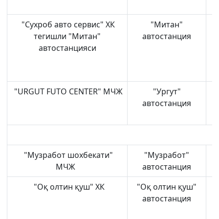
"Сухроб авто сервис" ХК
"Митан"
тегишли "Митан"
автостанция
автостанцияси
"URGUT FUTO CENTER" МЧЖ
"Ургут"
автостанция
"Музработ шохбекати"
"Музработ"
МЧЖ
автостанция
"Оқ олтин қуш" ХК
"Оқ олтин қуш"
автостанция