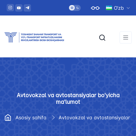
O‘zb
Аvtovokzal va avtostansiyalar bo'yicha
ma'lumot
Asosiy sahifa
Аvtovokzal va avto