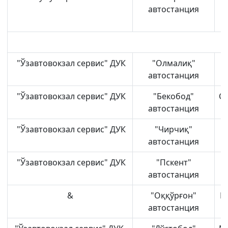
автостанция
"Ўзавтовокзал сервис" ДУК
"Олмалиқ"
П
автостанция
"Ўзавтовокзал сервис" ДУК
"Бекобод"
Си
автостанция
"Ўзавтовокзал сервис" ДУК
"Чирчиқ"
автостанция
"Ўзавтовокзал сервис" ДУК
"Пскент"
Б
автостанция
&
"Оққўрғон"
R-
автостанция