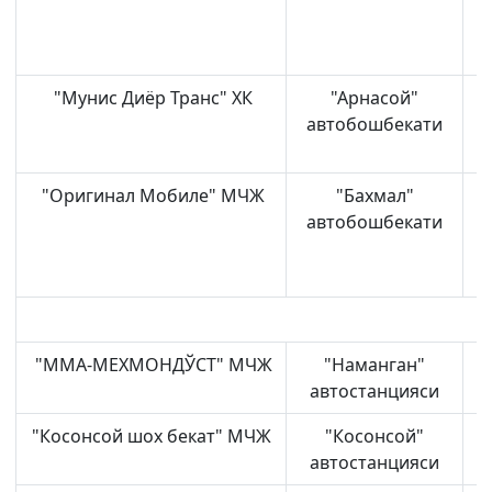
"Мунис Диёр Транс" ХК
"Арнасой"
автобошбекати
"Оригинал Мобиле" МЧЖ
"Бахмал"
Б
автобошбекати
"ММА-МЕХМОНДЎСТ" МЧЖ
"Наманган"
автостанцияси
"Косонсой шох бекат" МЧЖ
"Косонсой"
автостанцияси