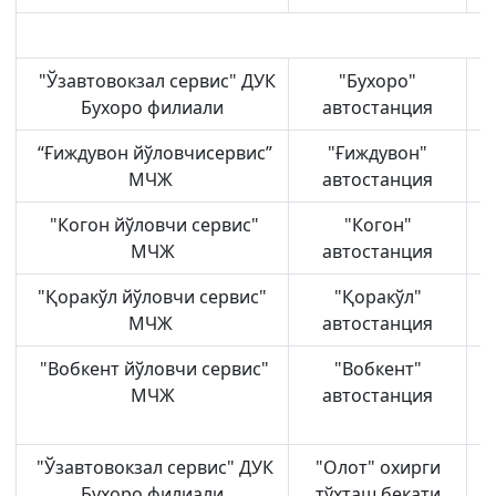
"Ўзавтовокзал сервис" ДУК
"Бухоро"
Б
Бухоро филиали
автостанция
“Ғиждувон йўловчисервис”
"Ғиждувон"
МЧЖ
автостанция
"Когон йўловчи сервис"
"Когон"
МЧЖ
автостанция
"Қоракўл йўловчи сервис"
"Қоракўл"
МЧЖ
автостанция
"Вобкент йўловчи сервис"
"Вобкент"
МЧЖ
автостанция
"Ўзавтовокзал сервис" ДУК
"Олот" охирги
Бухоро филиали
тўхташ бекати