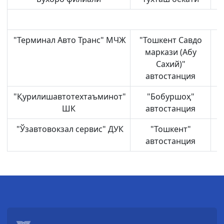
"Терминал Авто Транс" МЧЖ
"Тошкент Савдо
маркази (Абу
Сахий)"
автостанция
"Қурилишавтотехтаъминот"
"Бобуршоҳ"
ШК
автостанция
"Ўзавтовокзал сервис" ДУК
"Тошкент"
автостанция