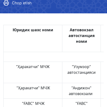
Chop etish
Юридик шахс номи
Автовокзал
автостанция
номи
"Ҳаракатчи" МЧЖ
"Узумзор"
автостанцияси
"Ҳаракатчи" МЧЖ
"Андижон"
автовокзали
"ҒАВС" МЧЖ
"ҒАВС"