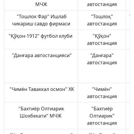
"Toshshahartransxizmat"
"O'zavtovokzal
Avtomobil
МЧЖ
автостанция
AJ
servis" MCHJ
yo'llari
qo'mitasi
"Тошлок Фар" Ишлаб
"Тошлоқ"
Т
чикариш савдо фирмаси
автостанция
Ishonch telefon
Ishonch telefon
Ishonch telefon
raqami
raqami
"Қўқон-1912" футбол клуби
"Қўқон"
raqami
1062
+998 (71) 207-
автостанция
+998 (71) 200-
87-00
02-04
"Данғара автостанцияси"
"Данғара"
+998 (71) 207-
автостанция
+998 (71) 207-
87-02
67-68
034
"Чимён Таваккал осмон" ХК
"Чимён"
автостанция
"Бахтиёр Олтиарик
"Бахтиёр
Шохбекати" МЧЖ
Олтиарик"
автостанция