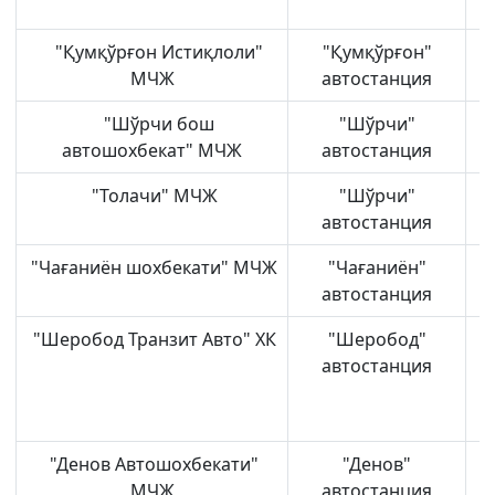
"Қумқўрғон Истиқлоли"
"Қумқўрғон"
МЧЖ
автостанция
"Шўрчи бош
"Шўрчи"
Ш
автошохбекат" МЧЖ
автостанция
"Толачи" МЧЖ
"Шўрчи"
Ш
автостанция
"Чағаниён шохбекати" МЧЖ
"Чағаниён"
автостанция
"Шеробод Транзит Авто" ХК
"Шеробод"
автостанция
"Денов Автошохбекати"
"Денов"
МЧЖ
автостанция