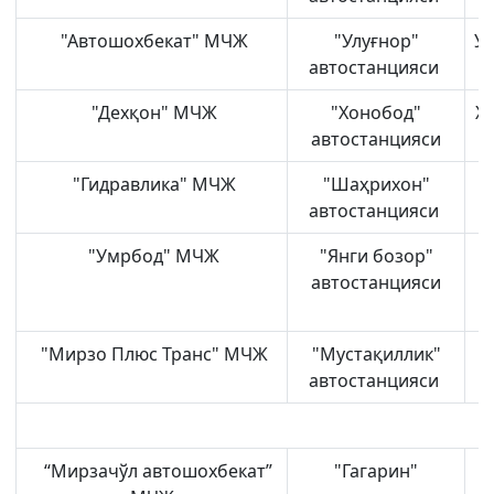
"Автошохбекат" МЧЖ
"Улуғнор"
Ул
автостанцияси
"Дехқон" МЧЖ
"Хонобод"
Х
автостанцияси
"Гидравлика" МЧЖ
"Шаҳрихон"
автостанцияси
"Умрбод" МЧЖ
"Янги бозор"
автостанцияси
"Мирзо Плюс Транс" МЧЖ
"Мустақиллик"
автостанцияси
“Мирзачўл автошохбекат”
"Гагарин"