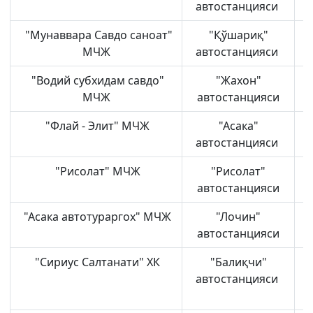
автостанцияси
"Мунаввара Савдо саноат"
"Қўшариқ"
МЧЖ
автостанцияси
"Водий субхидам савдо"
"Жахон"
МЧЖ
автостанцияси
"Флай - Элит" МЧЖ
"Асака"
автостанцияси
"Рисолат" МЧЖ
"Рисолат"
автостанцияси
"Асака автотураргох" МЧЖ
"Лочин"
автостанцияси
"Сириус Салтанати" ХК
"Балиқчи"
автостанцияси