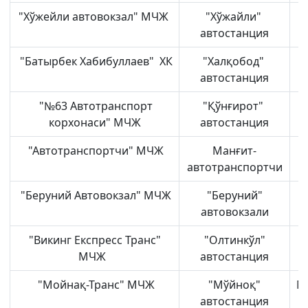
"Хўжейли автовокзал" МЧЖ
"Хўжайли"
автостанция
"Батырбек Хабибуллаев" ХК
"Халқобод"
автостанция
"№63 Автотранспорт
"Қўнғирот"
корхонаси" МЧЖ
автостанция
"Автотранспортчи" МЧЖ
Манғит-
автотранспортчи
"Беруний Автовокзал" МЧЖ
"Беруний"
автовокзали
"Викинг Експресс Транс"
"Олтинкўл"
МЧЖ
автостанция
"Мойнақ-Транс" МЧЖ
"Мўйноқ"
М
автостанция