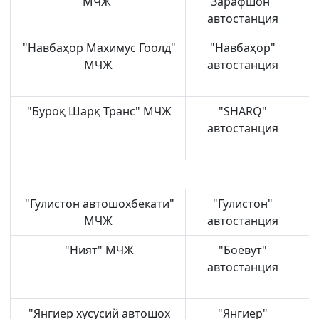
МЧЖ
Зарафшон"
автостанция
"Навбаҳор Махимус Гоолд"
"Навбаҳор"
МЧЖ
автостанция
"Буроқ Шарқ Транс" МЧЖ
"SHARQ"
Н
автостанция
"Гулистон автошохбекати"
"Гулистон"
МЧЖ
автостанция
"Ният" МЧЖ
"Боёвут"
Б
автостанция
"Янгиер хусусий автошох
"Янгиер"
Я