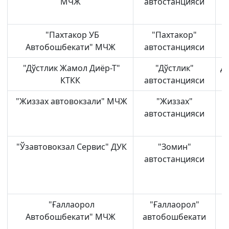
МЧЖ
автостанцияси
"Пахтакор УБ
"Пахтакор"
Автобошбекати" МЧЖ
автостанцияси
"Дўстлик Жамол Диёр-Т"
"Дўстлик"
Д
КТКК
автостанцияси
"Жиззах автовокзали" МЧЖ
"Жиззах"
Ж
автостанцияси
"Ўзавтовокзал Сервис" ДУК
"Зомин"
З
автостанцияси
"Ғаллаорол
"Ғаллаорол"
Автобошбекати" МЧЖ
автобошбекати