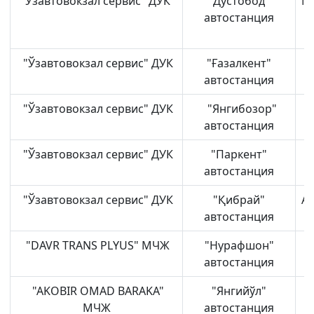
"Ўзавтовокзал сервис" ДУК
"Дўстобод"
М
автостанция
"Ўзавтовокзал сервис" ДУК
"Ғазалкент"
автостанция
"Ўзавтовокзал сервис" ДУК
"Янгибозор"
автостанция
"Ўзавтовокзал сервис" ДУК
"Паркент"
автостанция
"Ўзавтовокзал сервис" ДУК
"Қибрай"
Аб
автостанция
"DAVR TRANS PLYUS" МЧЖ
"Нурафшон"
Т
автостанция
"AKOBIR OMAD BARAKA"
"Янгийўл"
МЧЖ
автостанция