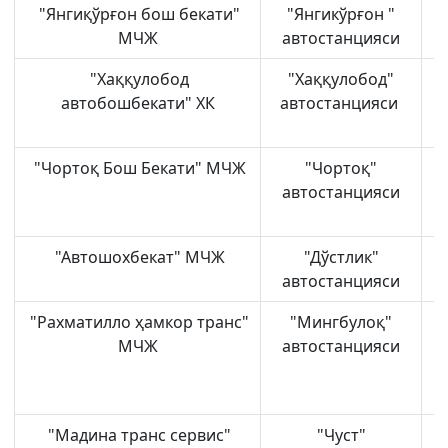
"Янгиқўрғон бош бекати"
"Янгикўрғон "
МЧЖ
автостанцияси
"Хаққулобод
"Хаққулобод"
Н
автобошбекати" ХК
автостанцияси
"Чортоқ Бош Бекати" МЧЖ
"Чортоқ"
Ч
автостанцияси
"Автошохбекат" МЧЖ
"Дўстлик"
автостанцияси
"Рахматилло ҳамкор транс"
"Мингбулоқ"
МЧЖ
автостанцияси
"Мадина транс сервис"
"Чуст"