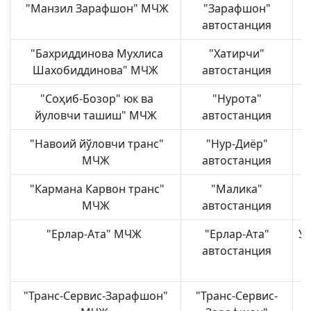
"Манзил Зарафшон" МЧЖ
"Зарафшон"
автостанция
"Бахриддинова Мухлиса
"Хатирчи"
Шахобиддинова" МЧЖ
автостанция
"Соҳиб-Бозор" юк ва
"Нурота"
Н
йуловчи ташиш" МЧЖ
автостанция
"Навоий йўловчи транс"
"Нур-Диёр"
МЧЖ
автостанция
"Кармана Карвон транс"
"Малика"
МЧЖ
автостанция
"Ерлар-Ата" МЧЖ
"Ерлар-Ата"
Уч
автостанция
"Транс-Сервис-Зарафшон"
"Транс-Сервис-