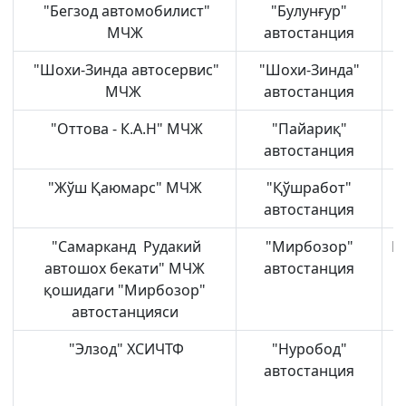
"Бегзод автомобилист"
"Булунғур"
МЧЖ
автостанция
"Шохи-Зинда автосервис"
"Шохи-Зинда"
МЧЖ
автостанция
"Оттова - К.А.Н" МЧЖ
"Пайариқ"
автостанция
"Жўш Қаюмарс" МЧЖ
"Қўшработ"
автостанция
"Самарканд Рудакий
"Мирбозор"
Н
автошох бекати" МЧЖ
автостанция
қошидаги "Мирбозор"
автостанцияси
"Элзод" ХСИЧТФ
"Нуробод"
автостанция