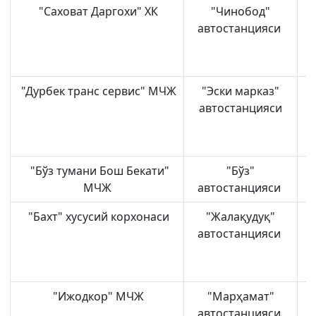
"Саховат Даргохи" ХК
"Чинобод"
автостанцияси
"Дурбек транс сервис" МЧЖ
"Эски марказ"
автостанцияси
"Бўз тумани Бош Бекати"
"Бўз"
МЧЖ
автостанцияси
"Бахт" хусусий корхонаси
"Жалақудуқ"
автостанцияси
"Ижодкор" МЧЖ
"Марҳамат"
автостанцияси