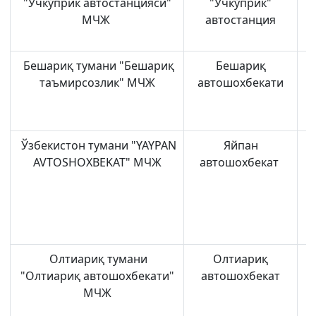
"Учкўприк автостанцияси"
"Учкўприк"
МЧЖ
автостанция
Бешариқ тумани "Бешариқ
Бешариқ
таъмирсозлик" МЧЖ
автошохбекати
Ўзбекистон тумани "YAYPAN
Яйпан
AVTOSHOXBEKAT" МЧЖ
автошохбекат
Олтиариқ тумани
Олтиариқ
"Олтиариқ автошохбекати"
автошохбекат
МЧЖ